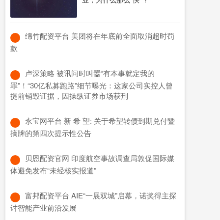
​绵竹配资平台 美团将在年底前全面取消超时罚
款
​卢深策略 被讯问时叫嚣“有本事就定我的
罪”！“30亿私募跑路”细节曝光：这家公司实控人曾
提前销毁证据，因操纵证券市场获刑
​永宝网平台 新 希 望: 关于希望转债到期兑付暨
摘牌的第四次提示性公告
​贝恩配资官网 印度航空事故调查局敦促国际媒
体避免发布“未经核实报道”
​富邦配资平台 AIE“一展双城”启幕，诺奖得主探
讨智能产业前沿发展