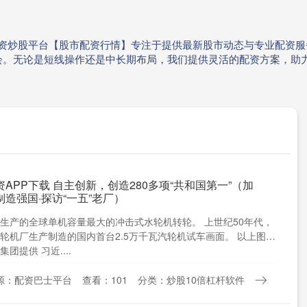
户|配资炒股平台【股市配资行情】专注于提供最新股市动态与专业配
会。无论是短线操作还是中长期布局，我们提供灵活的配资方案，助
APP下载 自主创新，创造280多项“共和国第一”（加
造强国·探访“一五”老厂）
生产的全球单机容量最大的冲击式水轮机转轮。 上世纪50年代，
轮机厂生产制造的国内首台2.5万千瓦汽轮机试车画面。 以上图片
团提供 习近....
源：配资巴士平台
查看：101
分类：炒股10倍杠杆软件