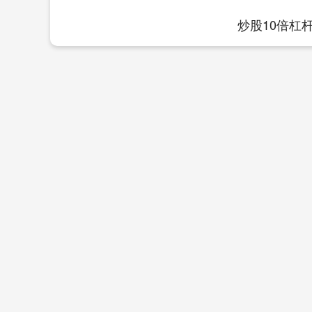
炒股10倍杠