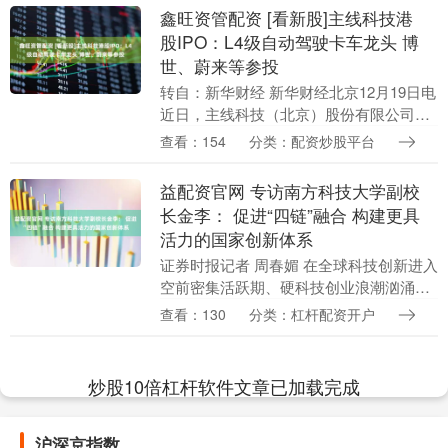
每....
鑫旺资管配资 [看新股]主线科技港
股IPO：L4级自动驾驶卡车龙头 博
世、蔚来等参投
转自：新华财经 新华财经北京12月19日电
近日，主线科技（北京）股份有限公司
（以下简称“主线科技”）正式向港交所主
查看：154
分类：配资炒股平台
板递交上市申请，国泰君安国际为独家保
荐人。 作....
益配资官网 专访南方科技大学副校
长金李： 促进“四链”融合 构建更具
活力的国家创新体系
证券时报记者 周春媚 在全球科技创新进入
空前密集活跃期、硬科技创业浪潮汹涌澎
湃的今天，中国正站在由“跟跑”向“并跑”乃
查看：130
分类：杠杆配资开户
至“领跑”跃迁的关键节点。新一轮科技革
命与....
炒股10倍杠杆软件文章已加载完成
沪深京指数