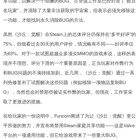
享功能，以解决一个猖獗的BUG。尽管该工作室已经封禁了“数百
名玩家”，并清除了大量非法获取的宇宙索，但表示必须先移除这
一功能，才能找到永久消除BUG的方法。
虽然《沙丘：觉醒》在Steam上的总体评分仍保持在“多半好评”的
75%，但细看过去30天的用户评价，情况略有不同——好评率仅
为63%。对于一款试图超越众多顶尖MMO的游戏来说，这样的表
现并不理想。评分下滑的一个重要原因是，正当玩家对作弊行为
和BUG问题的不满持续加剧。近几周，《沙丘：觉醒》通过一系
列热修复补丁试图解决这些问题（例如移除一项物品复制BU
G），当然也会封禁那些被证实作弊的玩家。但现在，工作室采
取了更激进的措施。
在给玩家的一份说明中，Funcom阐述了为让《沙丘：觉醒》更公
平所做的努力，并宣布将禁用Steam家庭共享功能——这是Valve
平台的一项通用功能，但它给游戏带来了一些重大BUG。