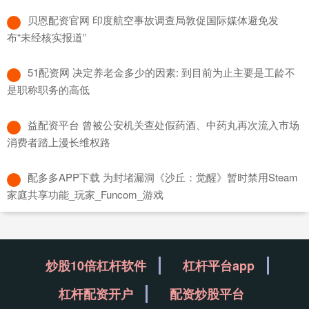
​贝恩配资官网 印度航空事故调查局敦促国际媒体避免发
布“未经核实报道”
​51配资网 决定养老金多少的因素: 到目前为止主要是工龄不
是职称职务的高低
​益配资平台 曾被公安机关查处假药酒、中药丸再次流入市场
消费者踏上漫长维权路
​配多多APP下载 为封堵漏洞《沙丘：觉醒》暂时禁用Steam
家庭共享功能_玩家_Funcom_游戏
炒股10倍杠杆软件
杠杆平台app
杠杆配资开户
配资炒股平台