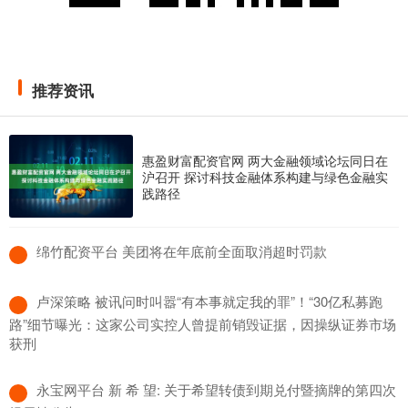
推荐资讯
惠盈财富配资官网 两大金融领域论坛同日在
沪召开 探讨科技金融体系构建与绿色金融实
践路径
​绵竹配资平台 美团将在年底前全面取消超时罚款
​卢深策略 被讯问时叫嚣“有本事就定我的罪”！“30亿私募跑
路”细节曝光：这家公司实控人曾提前销毁证据，因操纵证券市场
获刑
​永宝网平台 新 希 望: 关于希望转债到期兑付暨摘牌的第四次