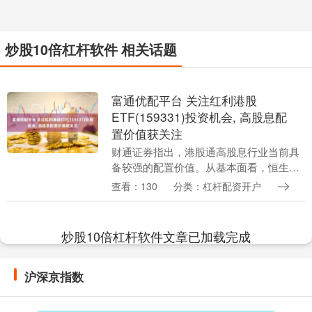
炒股10倍杠杆软件 相关话题
富通优配平台 关注红利港股
ETF(159331)投资机会, 高股息配
置价值获关注
财通证券指出，港股通高股息行业当前具
备较强的配置价值。从基本面看，恒生科
技成分股2025年剔除受外卖大战影响的阿
查看：130
分类：杠杆配资开户
里、美团、京东后，收入同比增长
13.6%，Non....
炒股10倍杠杆软件文章已加载完成
沪深京指数