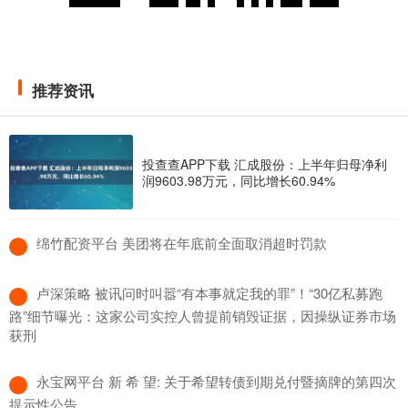
推荐资讯
投查查APP下载 汇成股份：上半年归母净利
润9603.98万元，同比增长60.94%
​绵竹配资平台 美团将在年底前全面取消超时罚款
​卢深策略 被讯问时叫嚣“有本事就定我的罪”！“30亿私募跑
路”细节曝光：这家公司实控人曾提前销毁证据，因操纵证券市场
获刑
​永宝网平台 新 希 望: 关于希望转债到期兑付暨摘牌的第四次
提示性公告