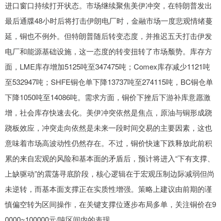
进口窗口持续打开状态。市场继续聚焦美伊冲突，在特朗普发出
最后通牒48小时后将打击伊朗电厂时，金融市场一度悲观情绪蔓
延，铜也不例外。但特朗普随后转变态度，并推迟五天打击伊发
电厂和能源基础设施，这一态度的转变扭转了市场颓势。库存方
面，LME库存增加5125吨至347475吨；Comex库存减少1121吨
至532947吨；SHFE铜仓单下降13737吨至274115吨，BC铜仓单
下降1050吨至14086吨。需求方面，铜价下挫后下游补库意愿激
增，社会库存快速去化。美伊冲突依然是焦点，原油与铜形成跷
跷板效应，冲突走向依然是未来一段时间交易的主要因素，这也
意味着市场高波动性仍然存在。不过，铜价快速下跌释放此前积
累的来自宏观的风险和基本面的矛盾后，预计将进入“下有支撑、
上缺驱动”的震荡寻底阶段，核心逻辑在于宏观压制边际减弱但尚
未逆转，而基本面支撑正在实质性增强。策略上建议由前期的谨
慎偏空转为区间操作，在关键支撑位逐步布局多单，关注铜价在9
0000~100000元/吨区间内的表现。