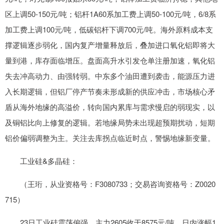
区上调50-150元/吨；铝杆1A60系加工费上调50-100元/吨，6/8系
加工费上调100元/吨，低碳铝杆下调700元/吨。海外原料成本支
撑逻辑逐步弱化，国内复产增量释放后，叠加进口氧化铝即将大
量到港，库存面临增压。盘面高升水引发仓单注册加速，氧化铝
失去冲高动力、由强转弱。中东多个油田遭到袭击，能源压力进
入长期逻辑，但铝厂停产节奏未形成新的供应冲击，市场核心矛
盾从海外地缘的高溢价，转向国内累库与需求慢启的弱现实，以
及铜铝比向上修复的逻辑。若地缘局势未出现超预期扰动，短期
铝价偏弱调整为主。关注去库拐点临近时点，警惕地缘新变量。
工业硅&多晶硅：
（王珩，从业资格号：F3080733；交易咨询资格号：Z0020
715）
23日工业硅震荡偏强，主力2605收于8575元/吨，日内涨幅1.