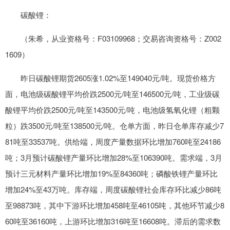
碳酸锂：
（朱希，从业资格号：F03109968；交易咨询资格号：Z002
1609）
昨日碳酸锂期货2605涨1.02%至149040元/吨。现货价格方
面，电池级碳酸锂平均价跌2500元/吨至146500元/吨，工业级碳
酸锂平均价跌2500元/吨至143500元/吨，电池级氢氧化锂（粗颗
粒）跌3500元/吨至138500元/吨。仓单方面，昨日仓单库存减少7
81吨至33537吨。供给端，周度产量数据环比增加760吨至24186
吨；3月预计碳酸锂产量环比增加28%至106390吨。需求端，3月
预计三元材料产量环比增加19%至84360吨；磷酸铁锂产量环比
增加24%至43万吨。库存端，周度碳酸锂社会库存环比减少86吨
至98873吨，其中下游环比增加458吨至46105吨，其他环节减少8
60吨至36160吨，上游环比增加316吨至16608吨。滞后的需求数