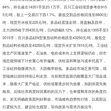
84%，持仓减仓14351手至23.1万手。百川工业硅现货参考价915
5元/吨，较上一交易日下跌1.7%。最低交割品价格回涨至8800元/
吨，现货升水收至225元/吨。多晶硅震荡走弱，尾盘触及跌停，
主力2605收于35435元/吨，日内跌幅8.12%，持仓减仓1305手至3
2015手；百川多晶硅N型复投硅料价格跌至43250元/吨，最低交
割品硅料价格跌至43250元/吨，现货升水扩至7815元/吨。工业硅
南北产区慢速复产，石油焦、电价成本向上支撑逻辑仍在，但市
场悲观情绪下计价重心有所偏离。供给温和释放与成本托底下，
工业硅持稳微调为主、大跌概率较低。多晶硅市场乏善可陈，现
货端难以扭转持续让利走货。当前期货盘面仍能覆盖大厂现金成
本，随着大厂复产临近、供给缩量逐步转为放量，加剧供需失衡
格局。后续社库再度转回累积的压力下，仓单缓释库存的角度仍
在。若无明确政策面利好释放，市场难有趋势性行情，以底部运
行逻辑为主。建议轻仓观望，等待政策与需求共振信号。