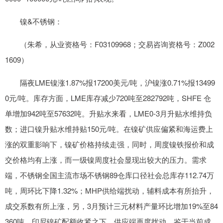
镍&不锈钢：
（朱希，从业资格号：F03109968；交易咨询资格号：Z002
1609）
隔夜LME镍涨1.87%报17200美元/吨，沪镍涨0.71%报13499
0元/吨。库存方面，LME库存减少720吨至282792吨，SHFE 仓
单增加942吨至57632吨。升贴水来看，LME0-3月升贴水维持负
数；进口镍升贴水维持贴150元/吨。在镍矿供应偏紧和海运费上
涨的双重影响下，镍矿价格持续走强，同时，周度镍铁报价和成
交价格均有上涨，而一级镍周度社会显现出较大的压力。需求
端，不锈钢全国主流市场不锈钢89仓库口径社会总库存112.74万
吨，周环比下降1.32%；MHP供给端扰动，辅料成本有所抬升，
成交系数有所上涨，另，3月预计三元材料产量环比增加19%至84
360吨。印尼镍矿配额收紧之下，供应端再度扰动，鉴于当前成