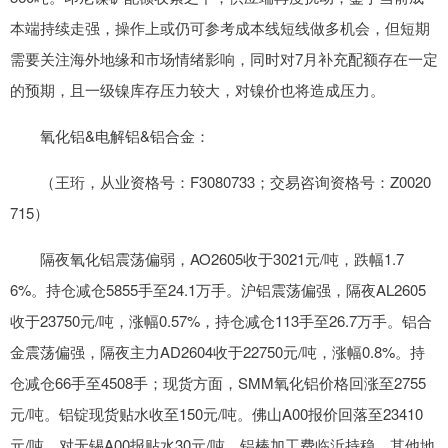
本端持续走强，操作上或仍可参考成本线短线做多机会，但短期
需要关注海外地缘和市场情绪影响，同时对7月补充配额存在一定
的预期，且一级镍库存压力较大，对镍价也将造成压力。
氧化铝&电解铝&铝合金：
（王珩，从业资格号：F3080733；交易咨询资格号：Z0020
715）
隔夜氧化铝震荡偏弱，AO2605收于3021元/吨，跌幅1.7
6%。持仓减仓5855手至24.1万手。沪铝震荡偏强，隔夜AL2605
收于23750元/吨，涨幅0.57%，持仓减仓113手至26.7万手。铝合
金震荡偏强，隔夜主力AD2604收于22750元/吨，涨幅0.8%。持
仓减仓66手至4508手；现货方面，SMM氧化铝价格回涨至2755
元/吨。铝锭现货贴水收至150元/吨。佛山A00报价回落至23410
元/吨，对无锡A00报贴水30元/吨，铝棒加工费临沂持稳，其他地