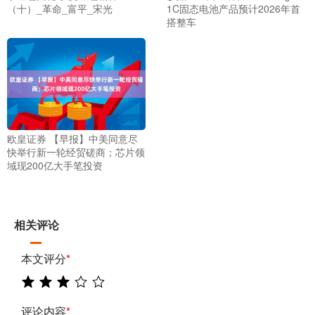
（十）_革命_富平_宋光
1C固态电池产品预计2026年首
搭整车
欧皇证券 【早报】中美同意尽
快举行新一轮经贸磋商；芯片领
域现200亿大手笔投资
相关评论
本文评分
*
评论内容
*