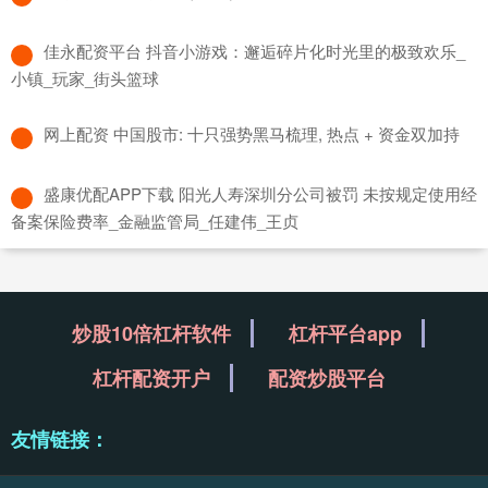
​佳永配资平台 抖音小游戏：邂逅碎片化时光里的极致欢乐_
小镇_玩家_街头篮球
​网上配资 中国股市: 十只强势黑马梳理, 热点 + 资金双加持
​盛康优配APP下载 阳光人寿深圳分公司被罚 未按规定使用经
备案保险费率_金融监管局_任建伟_王贞
炒股10倍杠杆软件
杠杆平台app
杠杆配资开户
配资炒股平台
友情链接：