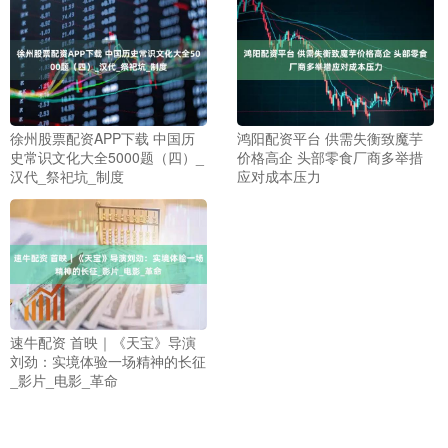
徐州股票配资APP下载 中国历
鸿阳配资平台 供需失衡致魔芋
史常识文化大全5000题（四）_
价格高企 头部零食厂商多举措
汉代_祭祀坑_制度
应对成本压力
速牛配资 首映｜《天宝》导演
刘劲：实境体验一场精神的长征
_影片_电影_革命