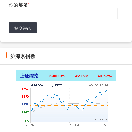
你的邮箱
*
提交评论
沪深京指数
上证综指
3900.35
+21.92
+0.57%