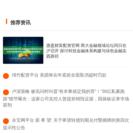
推荐资讯
惠盈财富配资官网 两大金融领域论坛同日在
沪召开 探讨科技金融体系构建与绿色金融实
践路径
​绵竹配资平台 美团将在年底前全面取消超时罚款
​卢深策略 被讯问时叫嚣“有本事就定我的罪”！“30亿私募跑
路”细节曝光：这家公司实控人曾提前销毁证据，因操纵证券市场
获刑
​永宝网平台 新 希 望: 关于希望转债到期兑付暨摘牌的第四次
提示性公告