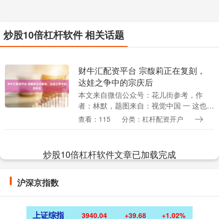
炒股10倍杠杆软件 相关话题
财牛汇配资平台 宗馥莉正在复刻，
达娃之争中的宗庆后
本文来自微信公众号：花儿街参考，作
者：林默，题图来自：视觉中国 一 这也许
是宗馥莉，最像宗庆后的时刻。 从香港高
查看：115
分类：杠杆配资开户
等法院对宗庆后遗嘱信托的裁定，至少能
看到以下四点....
炒股10倍杠杆软件文章已加载完成
沪深京指数
上证综指
3940.04
+39.68
+1.02%